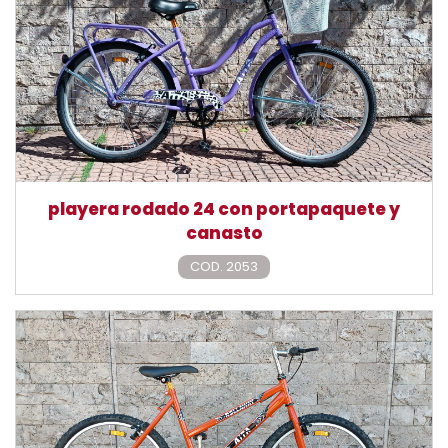
playera rodado 24 con portapaquete y
canasto
COD. 2053