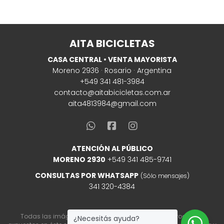
AITA BICICLETAS
CASA CENTRAL • VENTA MAYORISTA
Moreno 2936 · Rosario · Argentina
+549 341 481-3984
contacto@aitabicicletas.com.ar
aita4813984@gmail.com
ATENCIÓN AL PÚBLICO
MORENO 2930
+549 341 485-9741
CONSULTAS POR WHATSAPP
(Sólo mensajes)
341 320-4384
Todas las imágenes son a modo referencial. Los productos
¿Necesitás ayuda?