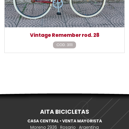
Vintage Remember rod. 28
COD. 3111
AITA BICICLETAS
CASA CENTRAL • VENTA MAYORISTA
Moreno 2936 · Rosario · Argentina